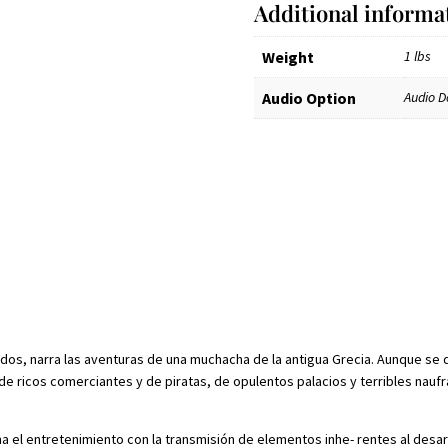
Additional informa
(10 and up)
quantity
Weight
1 lbs
Audio Option
Audio D
cados, narra las aventuras de una muchacha de la antigua Grecia. Aunque se 
e ricos comerciantes y de piratas, de opulentos palacios y terribles naufr
na el entretenimiento con la transmisión de elementos inhe- rentes al desar