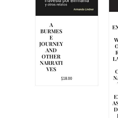
A
E
BURMES
E
W
JOURNEY
AND
OTHER
L
NARRATI
VES
N
$
18.00
E
A
D