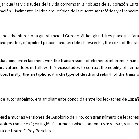
ar que las vicisitudes de la vida corrompan la nobleza de su corazón. Es tam
cación. Finalmente, la idea arquetípica de la muerte metafórica y el renac
ut the adventures of a girl of ancient Greece. Although it takes place in a fa
nd pirates, of opulent palaces and terrible shipwrecks, the core of the sto
e that joins entertainment with the transmission of elements inherent in hu
ival and does not allow life’s vicissitudes to corrupt the nobility of her hear
ion. Finally, the metaphorical archetype of death and rebirth of the transfo
III) de autor anónimo, era ampliamente conocida entre los lec- tores de Espa
 Media muchas versiones del Apolonio de Tiro, con gran número de lectores:
stoires romaines ); en inglés (Laurence Twine, London, 1576 y 1607, y una e
a de teatro El Rey Pericles.