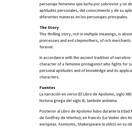
personaje femenino que lucha por sobrevivir y no dej
aptitudes personales, del conocimiento y de su apli
diferentes maneras en los personajes principales.
The Story
This thrilling story, rich in multiple meanings, is abo
princesses and evil stepmothers, of rich merchants a
forever.
In accordance with the ancient tradition of narrativ
character of a feminine protagonist who fights for surv
personal aptitudes and of knowledge and its applicat
characters.
Fuentes
La narración en verso (El Libro de Apolonio, siglo X
historia griega del siglo III, también anónima.
Posterior al Libro de Apolonio hubo durante la Edad
de Godfrey de Viterbo); en francés (Le Violier des hi
europeas. Asimismo, Shakespeare la utilizó en su obr