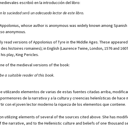
dievales escribió en la introducción del libro:
 la suciedad será un adecuado lector de este libro.
 Appolonius, whose author is anonymous was widely known among Spanish rea
also anonymous.
y read versions of Appolonius of Tyre in the Middle Ages. These appeared 
r des histoires romaines); in English (Laurence Twine, London, 1576 and 1607
is play, King Pericles.
ne of the medieval versions of the book:
 be a suitable reader of this book.
üe utilizando elementos de varias de estas fuentes citadas arriba, modific
 pormenores de la narrativa y a la cultura y creencias helenísticas de hace 
rtir con el joven lector moderno la riqueza de los elementos que contiene.
ion utilizing elements of several of the sources cited above. She has modi
 of the narrative, and to the Hellenistic culture and beliefs of one thousand 