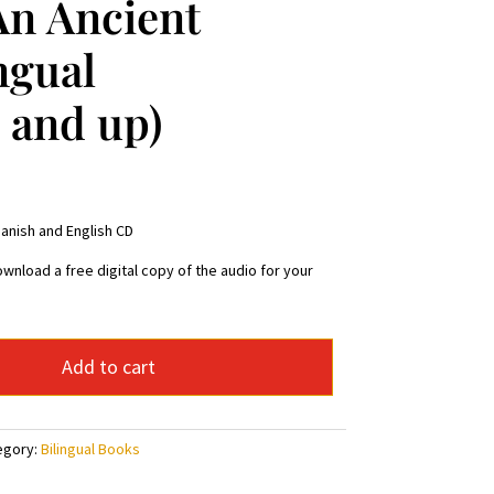
An Ancient
ngual
0 and up)
Spanish and English CD
wnload a free digital copy of the audio for your
Add to cart
egory:
Bilingual Books