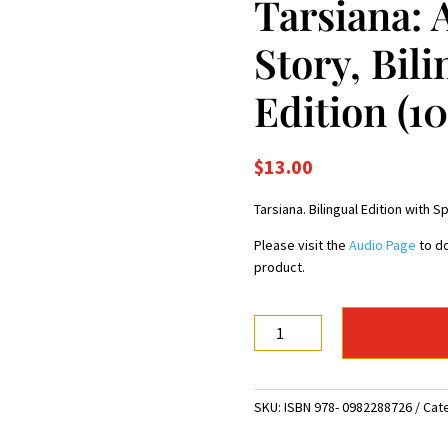
Tarsiana: 
Story, Bili
Edition (1
$
13.00
Tarsiana. Bilingual Edition with 
Please visit the
Audio Page
to do
product.
Tarsiana:
An
Ancient
Story,
SKU:
ISBN 978- 0982288726
Cat
Bilingual
Edition