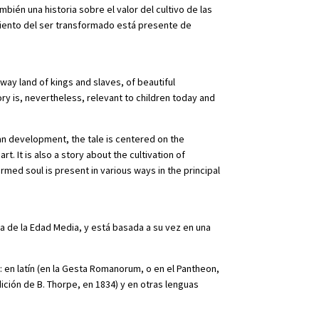
bién una historia sobre el valor del cultivo de las
imiento del ser transformado está presente de
raway land of kings and slaves, of beautiful
ry is, nevertheless, relevant to children today and
man development, the tale is centered on the
t. It is also a story about the cultivation of
rmed soul is present in various ways in the principal
ña de la Edad Media, y está basada a su vez en una
 en latín (en la Gesta Romanorum, o en el Pantheon,
dición de B. Thorpe, en 1834) y en otras lenguas