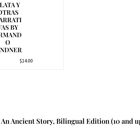
LATA Y
OTRAS
ARRATI
VAS BY
RMAND
O
INDNER
$
14.00
: An Ancient Story, Bilingual Edition (10 and u