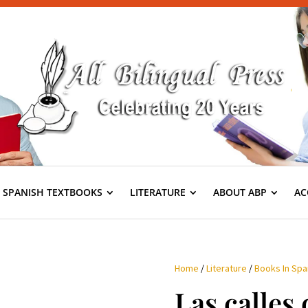
S SPANISH TEXTBOOKS
LITERATURE
ABOUT ABP
AC
Home
/
Literature
/
Books In Spa
Las calles