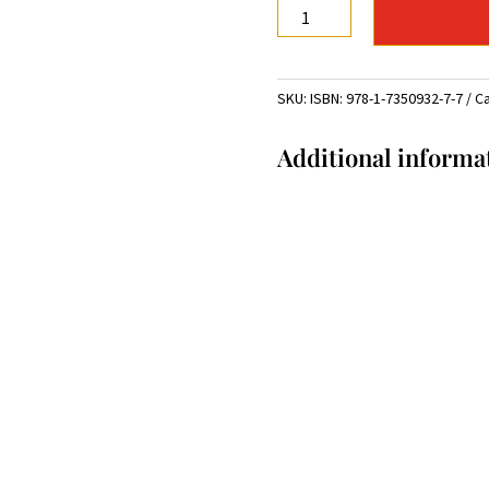
Las
calles
de
mi
SKU:
ISBN: 978-1-7350932-7-7
Ca
infancia,
Claudia
Additional informa
Castillo
quantity