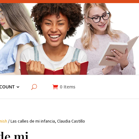
COUNT
0
Items
nish
/ Las calles de mi infancia, Claudia Castillo
 de mi