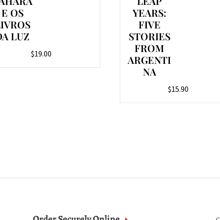
AHARA
LEAP
E OS
YEARS:
LIVROS
FIVE
DA LUZ
STORIES
FROM
$
19.00
ARGENTI
NA
$
15.90
Order Securely Online
C