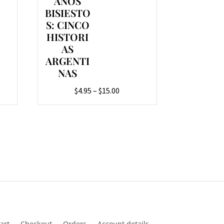
AÑOS
BISIESTO
S: CINCO
HISTORI
AS
ARGENTI
NAS
Price
$
4.95
–
$
15.00
range:
$4.95
through
$15.00
art
Checkout
Orders
Account details