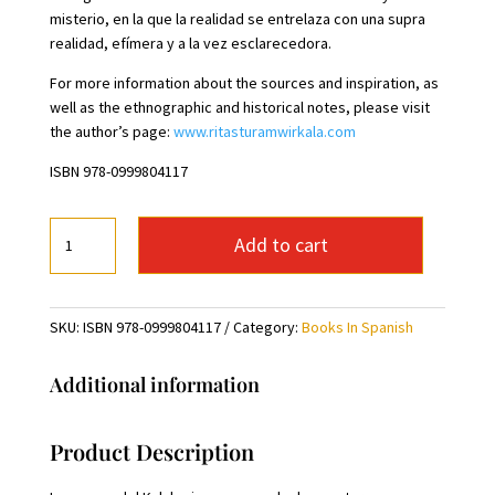
misterio, en la que la realidad se entrelaza con una supra
realidad, efímera y a la vez esclarecedora.
For more information about the sources and inspiration, as
well as the ethnographic and historical notes, please visit
the author’s page:
www.ritasturamwirkala.com
ISBN 978-0999804117
Las
Add to cart
aguas
del
Kalahari
SKU:
ISBN 978-0999804117
Category:
Books In Spanish
-
Spanish
quantity
Additional information
Product Description