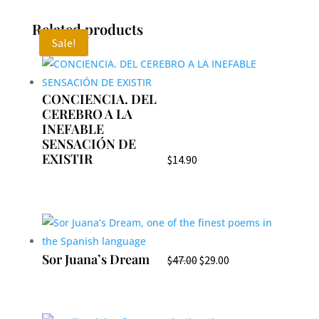
Related products
Sale!
CONCIENCIA. DEL
CEREBRO A LA
INEFABLE
SENSACIÓN DE
EXISTIR
$
14.90
Sor Juana’s Dream
Original
Current
$
47.00
$
29.00
price
price
was:
is:
$47.00.
$29.00.